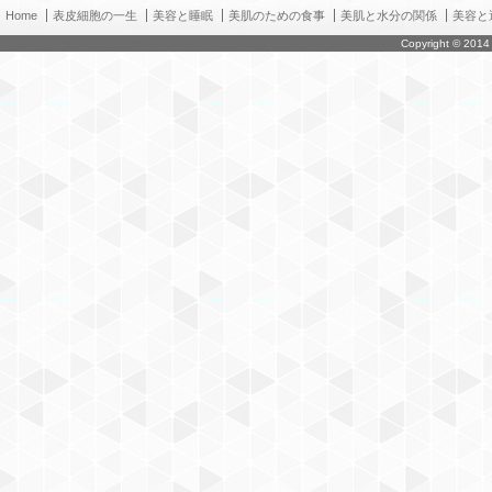
Home
表皮細胞の一生
美容と睡眠
美肌のための食事
美肌と水分の関係
美容と
老化と紫外線
美白化粧品
スキンケアの種類
保湿ケア①
保湿ケア②
運営者情
Copyright © 201