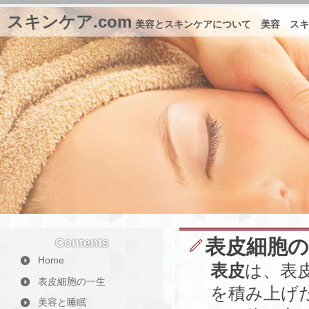
スキンケア.com
美容とスキンケアについて 美容 スキ
表皮細胞の
Contents
Home
表皮
は、表
表皮細胞の一生
を積み上げ
美容と睡眠