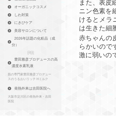
また、表皮
オーガニックコスメ
ニン色素を
しわ対策
けるとメラ
にきびケア
は生きた細
美容サロンについて
赤ちゃんの
2026年話題の化粧品（成
らかいので
分）
PR
激に弱いの
豊田雅彦プロデュースの高
濃度水素乳液
肌の専門家豊田雅彦プロデュー
スのうるおいリッチ Hミルク
発熱外来は吉田医院へ
大阪市淀川区の発熱外来・吉田
医院