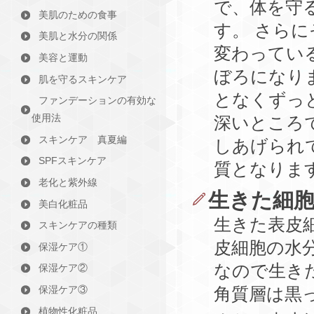
で、体を守
美肌のための食事
す。 さら
美肌と水分の関係
変わってい
美容と運動
ぼろになり
肌を守るスキンケア
となくずっ
ファンデーションの有効な
使用法
深いところ
スキンケア 真夏編
しあげられ
SPFスキンケア
質となりま
老化と紫外線
生きた細
美白化粧品
生きた表皮
スキンケアの種類
皮細胞の水
保湿ケア①
なので生き
保湿ケア②
保湿ケア③
角質層は黒
植物性化粧品